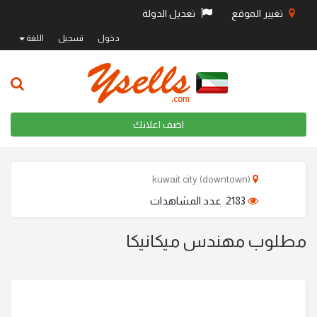
تغيير الموقع
تعديل الدولة
دخول
تسجيل
اللغة
اضف اعلانك
kuwait city (downtown)
2183 عدد المشاهدات
مطلوب مهندس ميكانيكا