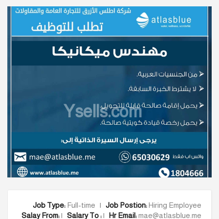
Ysells.com
Job Type:
Full-time |
Job Postion:
Hiring Employee
Salay From:
|
Salary To :
|
Hr Email:
mae@atlasblue.me