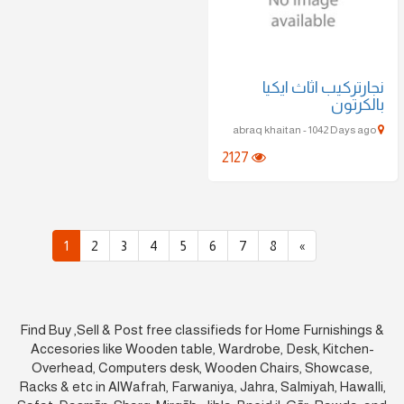
يب اثاث ايكيا
ون
2127
1
2
3
4
5
6
7
8
»
Find Buy ,Sell & Post free classifieds for Home Furnis
Accesories like Wooden table, Wardrobe, Desk, Kit
Overhead, Computers desk, Wooden Chairs, Showc
Racks & etc in AlWafrah, Farwaniya, Jahra, Salmiyah, H