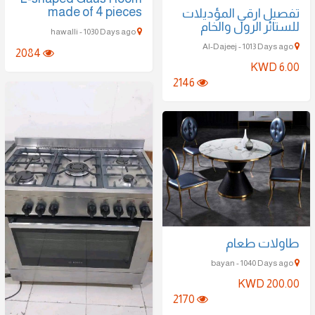
made of 4 pieces
 ارقي المؤديلات
ر الرول والخام
hawalli - 1030 Days ago
2084
KWD
2146
ت طعام
KWD 2
2170