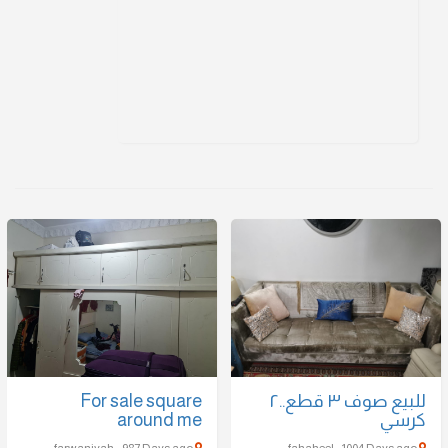
For sale square
للبيع صوف ٣ قطع..٢
around me
farwaniyah - 987 Days ago