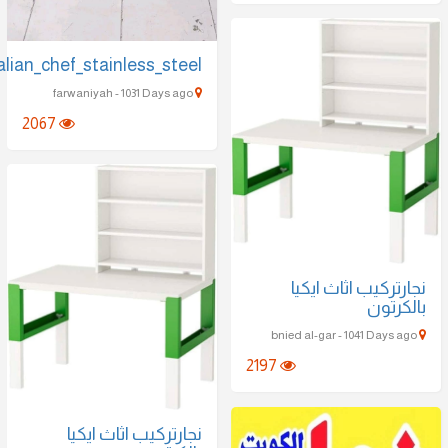
Bosh_Italian_chef_stainless_steel
farwaniyah - 1031 Days ago
2067
يب اثاث ايكيا
ون
2197
نجارتركيب اثاث ايكيا