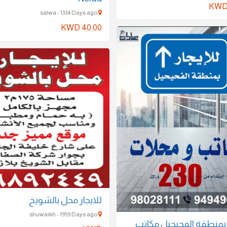
KWD
salwa - 1334 Days ago
KWD 40.00
للايجار محل بالشويخ
shuwaikh - 1959 Days ago
ر بمنطقة الفحيحيل مكاتب