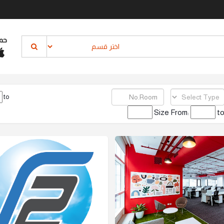
حم
to
Size From:
t