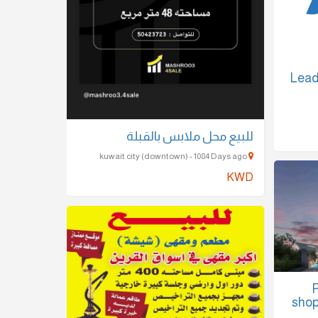
Lead
للبيع محل ملابس بالقبلة
kuwait city (downtown) - 1084 Days ago
KWD
shop