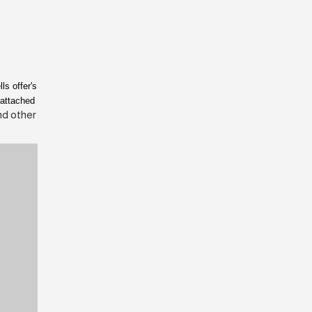
ls offer's
 attached
nd other