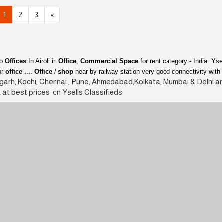
1
2
3
»
to
Offices
In Airoli in
Office
,
Commercial Space
for rent category - India. Ysel
or
office
....
Office
/
shop
near by railway station very good connectivity with
igarh, Kochi, Chennai , Pune, Ahmedabad,Kolkata, Mumbai & Delhi a
ia at best prices on Ysells Classifieds.