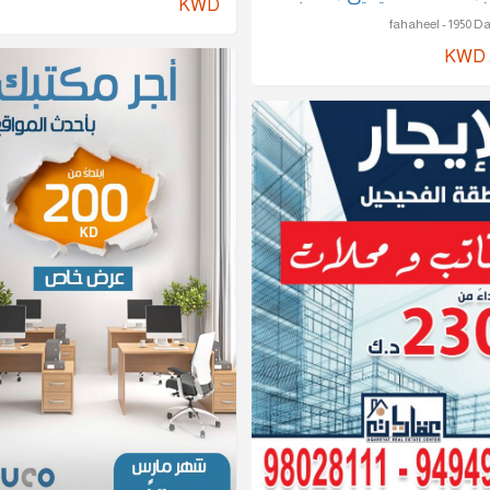
KWD
KWD 