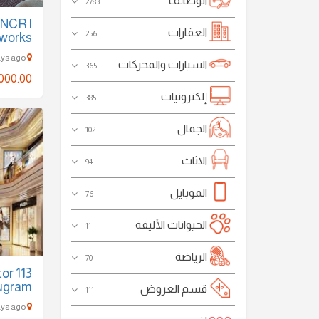
الوظائف
2783
 NCR |
العقارات
256
works
shammiya - 1326 Days ago
السيارات والمحركات
365
000.00
إلكترونيات
385
الجمال
102
الاثاث
94
الموبايل
76
الحيوانات الأليفة
11
الرياضة
70
or 113
rugram
قسم العروض
111
ahmadi - 1333 Days ago