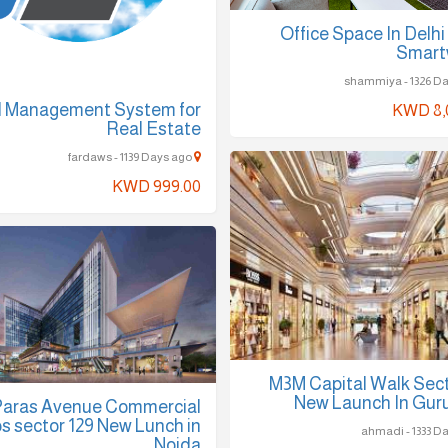
Office Space In Delhi
Smart
 Management System for
KWD 8,
Real Estate
fardaws - 1139 Days ago
KWD 999.00
M3M Capital Walk Sect
New Launch In Gu
Paras Avenue Commercial
s sector 129 New Lunch in
Noida