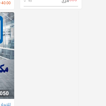
اخرى
113
 40.00
للايجا