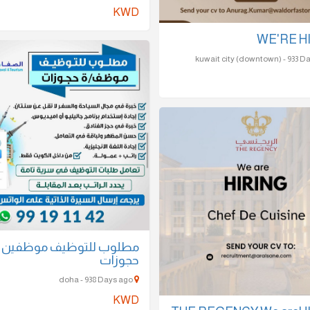
KWD
WE'RE H
مطلوب للتوظيف موظفين
حجوزات
doha - 938 Days ago
KWD