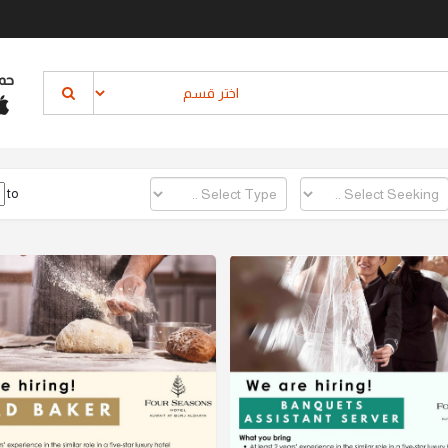
حم
to