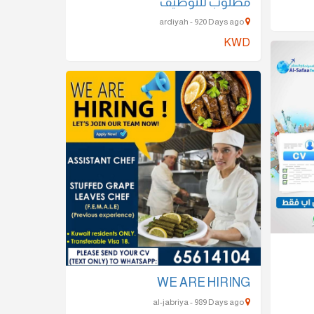
مطلوب للتوظيف
ardiyah - 920 Days ago
KWD
WE ARE HIRING
al-jabriya - 989 Days ago