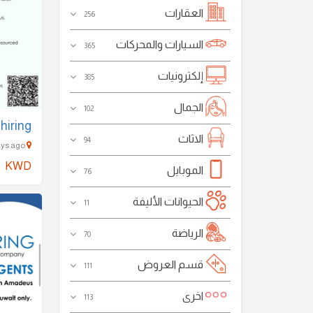
العقارات
256
السيارات والمحركات
365
إلكترونيات
385
الجمال
102
hiring
الاثاث
94
shuwaikh - 808 Days ago
KWD
الموبايل
76
الحيوانات الأليفة
11
الرياضة
70
قسم العروض
111
اخرى
113