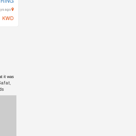
IRING
kuwait city (downtown) - 989 Days ago
KWD
t it was
Safat,
s.