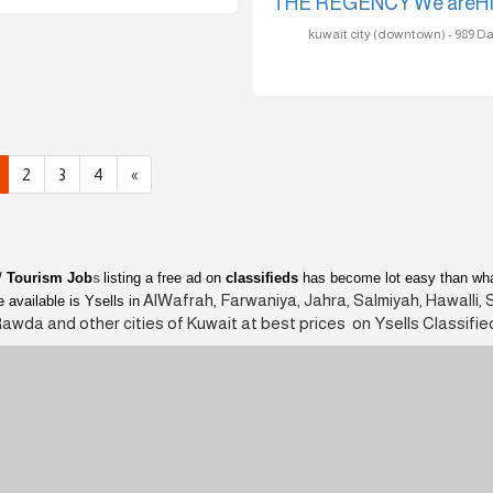
THE REGENCY We areH
2
3
4
»
/
Tourism Job
s
listing a free ad on
classifieds
has become lot easy than wha
AlWafrah, Farwaniya, Jahra, Salmiyah, Hawalli, 
 available is Ysells in
Rawda and other cities of Kuwait at best prices on Ysells Classified