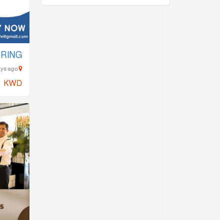
IRING
kuwait city (downtown) - 899 Days ago
KWD