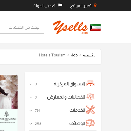
تغيير الموقع
تعديل الدولة
Hotels Tourism
Job
الرئيسية
الاسواق المركزية
3
الفعاليات والمعارض
3
الخدمات
764
الوظائف
2783