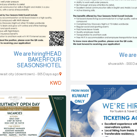
We are hiring!HEAD
We are 
BAKERFOUR
SEASONSHOTEL
kuwait city (downtown) - 805 Days ago
KWD