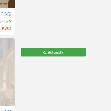
IRING
kuwait city (downtown) - 933 Days ago
KWD
+ اضف اعلانك