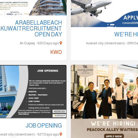
ARABELLABEACH
LKUWAITRECRUITMENT
WE'RE H
OPEN DAY
Al-Dajeej - 920 Days ago
KWD
JOB OPENING
kuwait city (downtown) - 927 Days ago