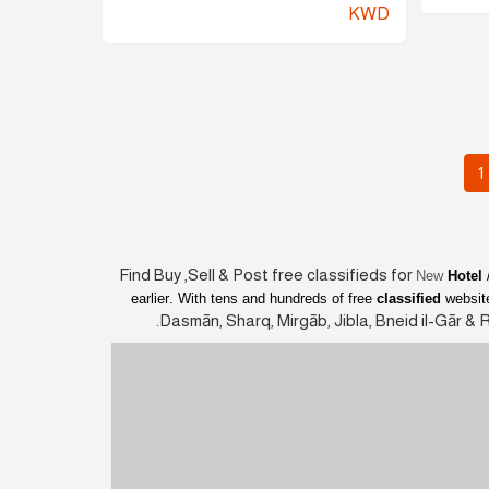
KWD
1
Find Buy ,Sell & Post free classifieds for
New
Hotel
earlier
. With tens and hundreds of free
classified
website
Dasmān, Sharq, Mirgāb, Jibla, Bneid il-Gār & 